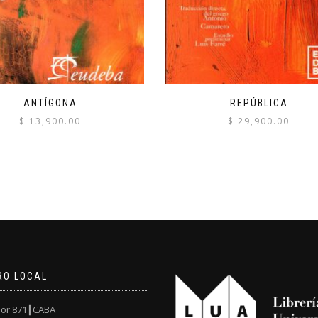
ANTÍGONA
REPÚBLICA
$
13,900.00
$
29,900.00
RO LOCAL
or 871┃CABA