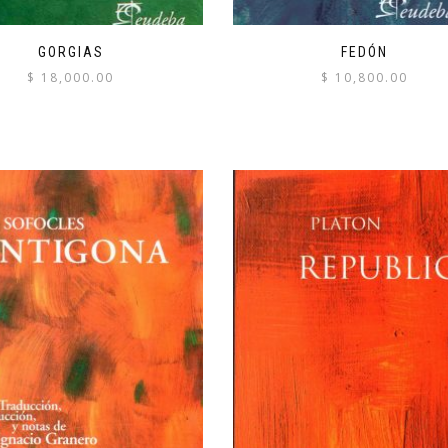
GORGIAS
FEDÓN
$
18,000.00
$
10,800.00