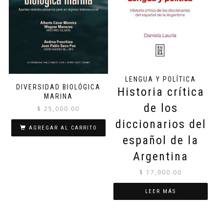
LENGUA Y POLÍTICA
DIVERSIDAD BIOLÓGICA
Historia crítica
MARINA
de los
$
25,000.00
diccionarios del
AGREGAR AL CARRITO
español de la
Argentina
$
17,900.00
LEER MÁS