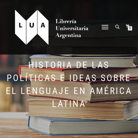
NAVEGACIÓN
0
DESPLEGABLE
HISTORIA DE LAS
POLÍTICAS E IDEAS SOBRE
EL LENGUAJE EN AMÉRICA
LATINA