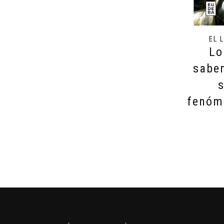
EL 
Lo
sabe
fenóme