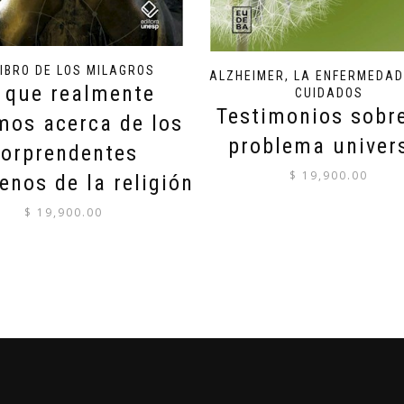
LIBRO DE LOS MILAGROS
ALZHEIMER, LA ENFERMEDAD
 que realmente
CUIDADOS
Testimonios sobr
mos acerca de los
problema univer
sorprendentes
$
19,900.00
nos de la religión
$
19,900.00