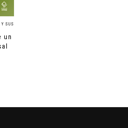
 Y SUS
e un
sal