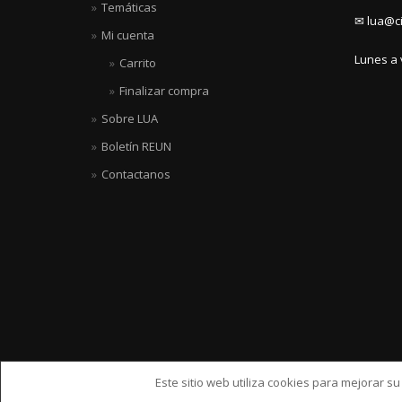
Temáticas
✉ lua@ci
Mi cuenta
Lunes a 
Carrito
Finalizar compra
Sobre LUA
Boletín REUN
Contactanos
Este sitio web utiliza cookies para mejorar s
ShopIsle
hecho por
WordPress