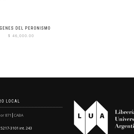
GENES DEL PERONISMO
$
46,000.00
RO LOCAL
or 871┃CABA
5217-3101 int. 243