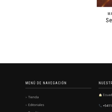
M
S
MENÚ DE NAVEGACIÓN
NUEST
Ecuad
Tienda
Editoriales
+5411 