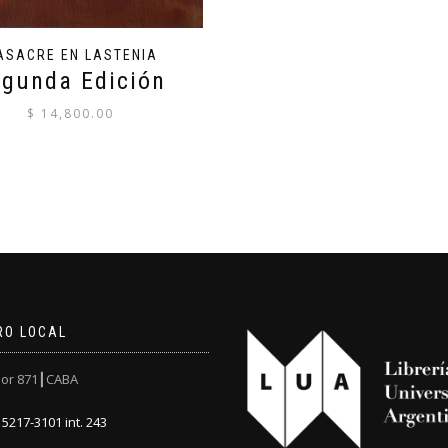
ASACRE EN LASTENIA
egunda Edición
$
14,800.00
RO LOCAL
or 871┃CABA
5217-3101 int. 243