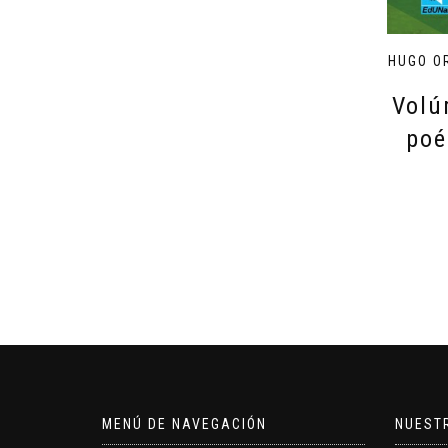
HUGO O
Volú
poé
MENÚ DE NAVEGACIÓN
NUEST