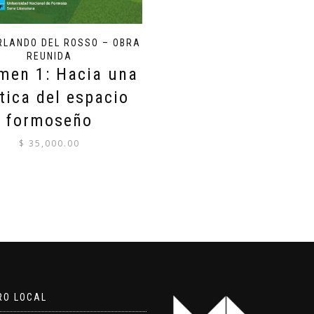
RLANDO DEL ROSSO – OBRA
REUNIDA
men 1: Hacia una
tica del espacio
formoseño
$
35,000.00
RO LOCAL