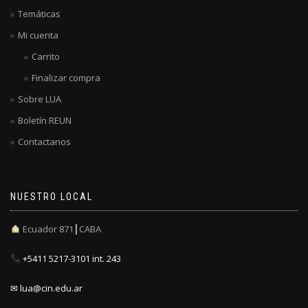
Temáticas
Mi cuenta
Carrito
Finalizar compra
Sobre LUA
Boletín REUN
Contactanos
NUESTRO LOCAL
Ecuador 871┃CABA
+5411 5217-3101 int. 243
✉ lua@cin.edu.ar