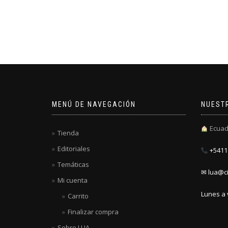
MENÚ DE NAVEGACIÓN
NUEST
Ecuad
Tienda
Editoriales
+5411 
Temáticas
✉ lua@ci
Mi cuenta
Lunes a 
Carrito
Finalizar compra
Sobre LUA