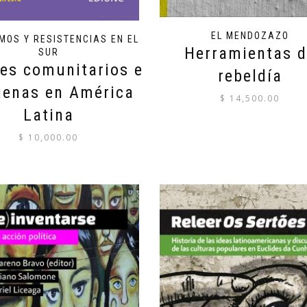
EL MENDOZAZO
MOS Y RESISTENCIAS EN EL
Herramientas d
SUR
es comunitarios e
rebeldía
genas en América
$
14,500.00
Latina
$
10,000.00