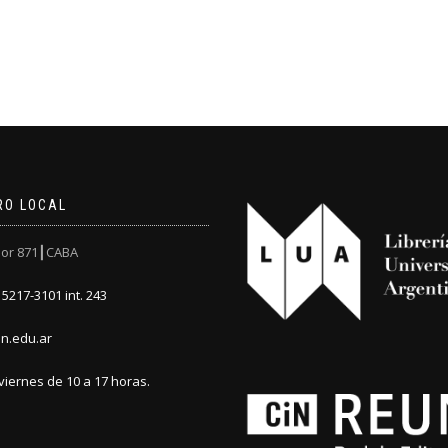
RO LOCAL
or 871┃CABA
5217-3101 int. 243
n.edu.ar
viernes de 10 a 17 horas.