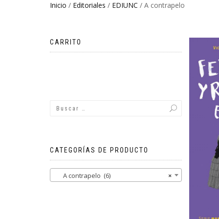
Inicio
/
Editoriales
/
EDIUNC
/ A contrapelo
CARRITO
No hay productos en el carrito.
CATEGORÍAS DE PRODUCTO
A contrapelo (6)
×