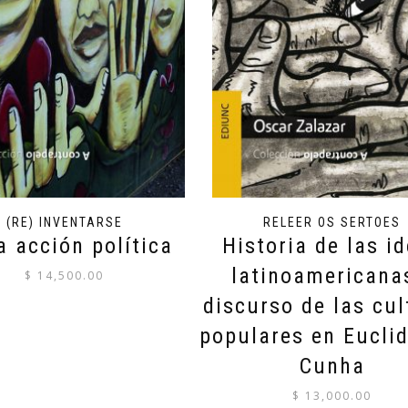
(RE) INVENTARSE
RELEER OS SERTOES
a acción política
Historia de las i
latinoamericana
$
14,500.00
discurso de las cul
populares en Eucli
Cunha
$
13,000.00