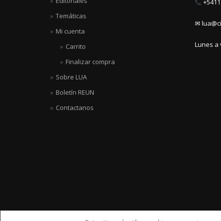
Editoriales
+5411 
Temáticas
✉ lua@ci
Mi cuenta
Lunes a 
Carrito
Finalizar compra
Sobre LUA
Boletín REUN
Contactanos