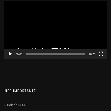
Reproductor
de
video
00:00
28:26
INFO IMPORTANTE
Boletín REUN