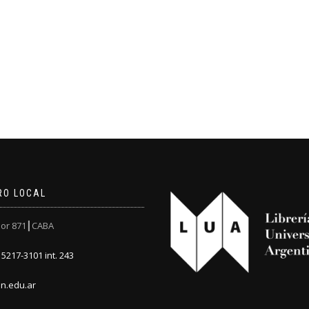
RO LOCAL
or 871┃CABA
5217-3101 int. 243
n.edu.ar