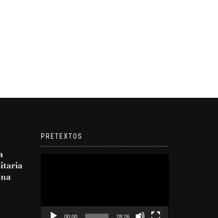
PRETEXTOS
Reproductor
de
video
00:00
28:26