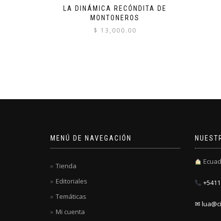
LA DINÁMICA RECÓNDITA DE
MONTONEROS
$
13,000.00
MENÚ DE NAVEGACIÓN
NUEST
Ecuad
Tienda
Editoriales
+5411 
Temáticas
✉ lua@ci
Mi cuenta